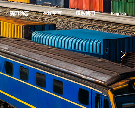
新闻动态
在线留言
联系我们
English