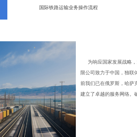
国际铁路运输业务操作流程
为响应国家发展战略，
限公司致力于中国，独联
前我们已在俄罗斯，哈萨
建立了卓越的服务网络。