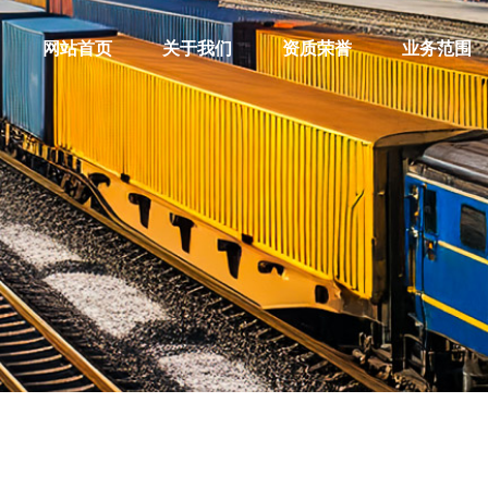
网站首页
关于我们
资质荣誉
业务范围