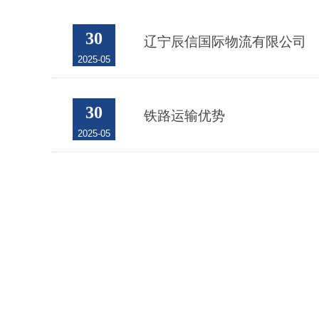
30
辽宁辰信国际物流有限公司
2025-05
30
铁路运输优势
2025-05